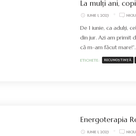
La mulți ani, cop
IUNIE 1, 2023
NICI
De 1 iunie, ca adulți,
din jur. Azi am primit 
că m-am făcut mare!”
ETICHETE:
RECUNOȘTINȚĂ
Energoterapia Rei
IUNIE 1, 2023
NICI