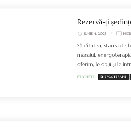
Rezervă-ți ședinț
IUNIE 4, 2023
NIC
Sănătatea, starea de bi
masajul, energoterapia
oferim, le obții și le în
ETICHETE:
ENERGOTERAPIE