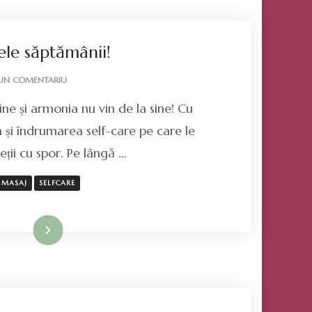
ele săptămânii!
LA
IUN COMENTARIU
REZERVĂ-
ne și armonia nu vin de la sine! Cu
ȚI
ȘEDINȚELE
 și îndrumarea self-care pe care le
SĂPTĂMÂNII!
treții cu spor. Pe lângă …
MASAJ
SELFCARE
Mai mult