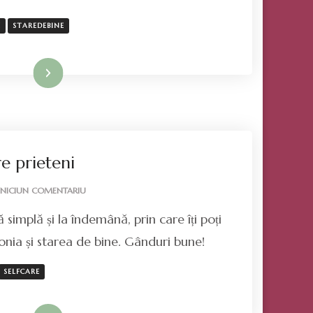
AUTOMASAJ
E
STAREDEBINE
Mai mult
re prieteni
LA
NICIUN COMENTARIU
DESPRE
 simplă și la îndemână, prin care îți poți
REIKI,
ÎNTRE
onia și starea de bine. Gânduri bune!
PRIETENI
SELFCARE