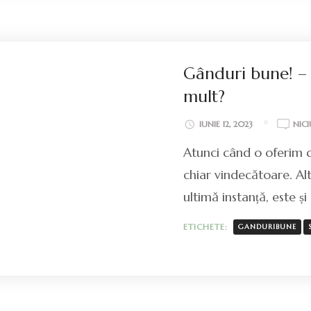
Gânduri bune! – 
mult?
IUNIE 12, 2023
NIC
Atunci când o oferim d
chiar vindecătoare. Alt
ultimă instanță, este și 
ETICHETE:
GANDURIBUNE