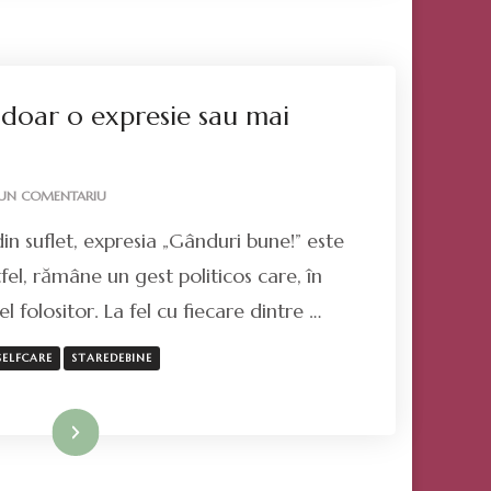
doar o expresie sau mai
LA
IUN COMENTARIU
GÂNDURI
in suflet, expresia „Gânduri bune!” este
BUNE!
–
fel, rămâne un gest politicos care, în
DOAR
el folositor. La fel cu fiecare dintre …
O
EXPRESIE
SAU
SELFCARE
STAREDEBINE
MAI
MULT?
Mai mult