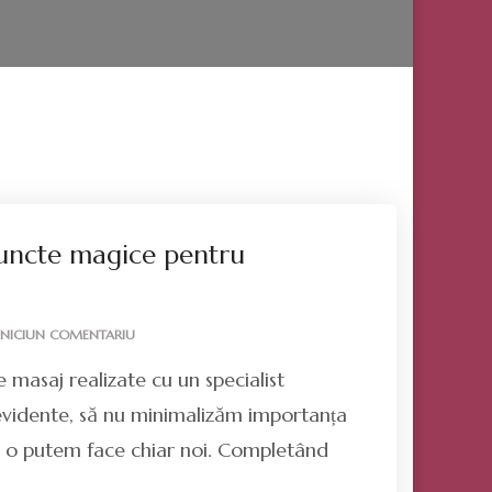
 Puncte magice pentru
LA
NICIUN COMENTARIU
SUGESTIA
 masaj realizate cu un specialist
ZILEI
–
evidente, să nu minimalizăm importanța
PUNCTE
are o putem face chiar noi. Completând
MAGICE
PENTRU