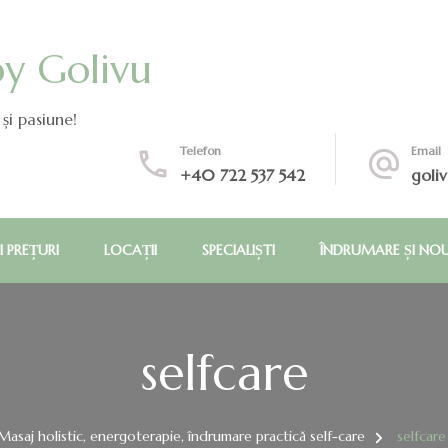
by Golivu
și pasiune!
Telefon
Email
+40 722 537 542
goli
I PREȚURI
LOCAȚII
SPECIALIȘTI
ÎNDRUMARE ȘI NO
selfcare
Masaj holistic, energoterapie, îndrumare practică self-care
selfcare