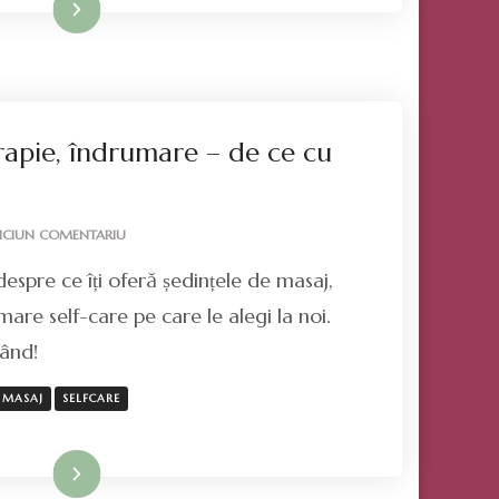
Mai mult
apie, îndrumare – de ce cu
LA
ICIUN COMENTARIU
MASAJ,
spre ce îți oferă ședințele de masaj,
ENERGOTERAPIE,
ÎNDRUMARE
are self-care pe care le alegi la noi.
–
rând!
DE
CE
CU
MASAJ
SELFCARE
NOI?
Mai mult