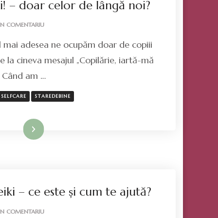
ii! – doar celor de lângă noi?
LA
UN COMENTARIU
LA
 cel mai adesea ne ocupăm doar de copiii
MULȚI
ANI,
de la cineva mesajul „Copilărie, iartă-mă
COPII!
. Când am …
–
DOAR
CELOR
SELFCARE
STAREDEBINE
DE
LÂNGĂ
NOI?
Mai mult
ki – ce este și cum te ajută?
LA
UN COMENTARIU