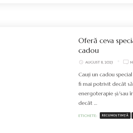
Oferă ceva specia
cadou
AUGUST 11, 2023
N
Cauți un cadou special
fi mai potrivit decât să
energoterapie și/sau î
decât …
ETICHETE:
RECUNOȘTINȚĂ