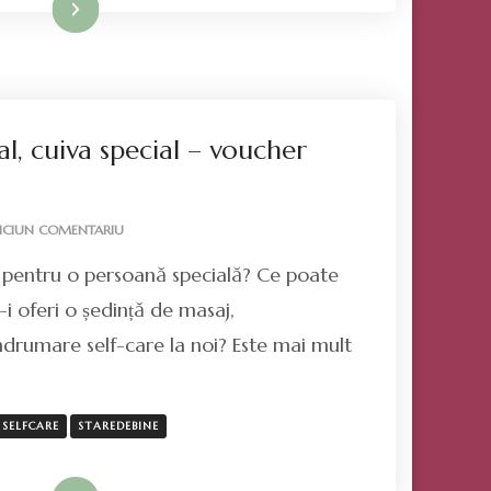
Mai mult
l, cuiva special – voucher
LA
ICIUN COMENTARIU
OFERĂ
 pentru o persoană specială? Ce poate
CEVA
SPECIAL,
-i oferi o ședință de masaj,
CUIVA
ndrumare self-care la noi? Este mai mult
SPECIAL
–
VOUCHER
CADOU
SELFCARE
STAREDEBINE