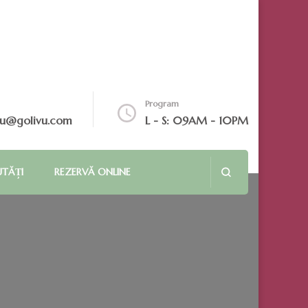
Program
vu@golivu.com
L - S: 09AM - 10PM
UTĂȚI
REZERVĂ ONLINE