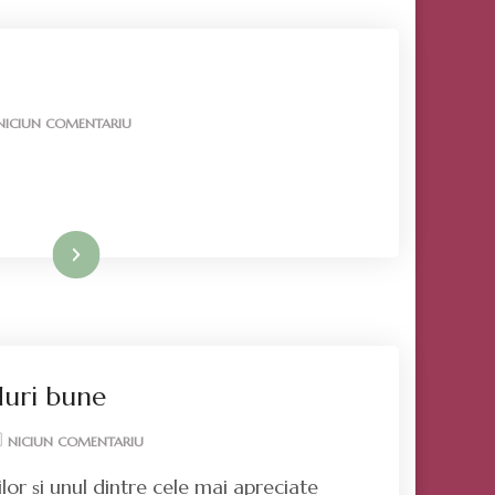
LA
NICIUN COMENTARIU
LA
MULȚI
ANI!
Mai mult
duri bune
LA
NICIUN COMENTARIU
BRĂDUȚUL
or și unul dintre cele mai apreciate
CU