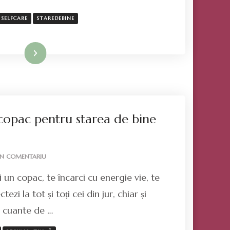
DOAR
CELOR
SELFCARE
STAREDEBINE
DE
LÂNGĂ
NOI?
Mai mult
copac pentru starea de bine
LA
UN COMENTARIU
ÎMBRĂȚIȘEAZĂ
 un copac, te încarci cu energie vie, te
UN
COPAC
tezi la tot și toți cei din jur, chiar și
PENTRU
m cuante de …
STAREA
DE