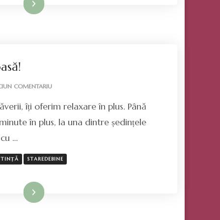
Mai mult
asă!
LA
CIUN COMENTARIU
PRIMĂVARĂ
erii, îți oferim relaxare în plus. Până
FRUMOASĂ!
minute în plus, la una dintre ședințele
 cu …
ȘTINȚĂ
STAREDEBINE
Mai mult