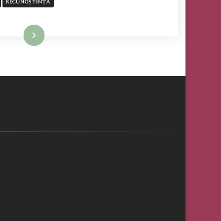
BINE
RECUNOȘTINȚĂ
–
DE
CE?
Mai mult