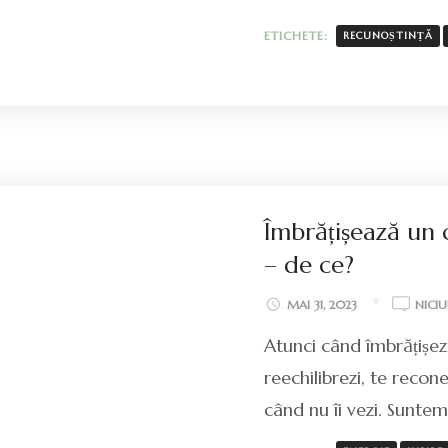
ETICHETE:
RECUNOȘTINȚĂ
Îmbrățișează un 
– de ce?
MAI 31, 2023
NICI
Atunci când îmbrățișezi
reechilibrezi, te reconec
când nu îi vezi. Sunte