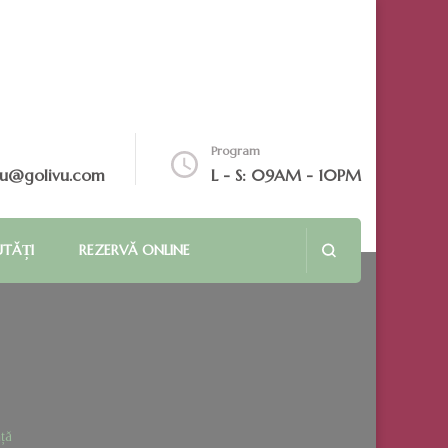
Program
vu@golivu.com
L - S: 09AM - 10PM
UTĂȚI
REZERVĂ ONLINE
ță