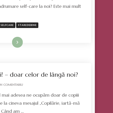
CUIVA
ndrumare self-care la noi? Este mai mult
SPECIAL
–
VOUCHER
CADOU
SELFCARE
STAREDEBINE
Mai mult
ii! – doar celor de lângă noi?
LA
UN COMENTARIU
LA
 cel mai adesea ne ocupăm doar de copiii
MULȚI
ANI,
de la cineva mesajul „Copilărie, iartă-mă
COPII!
. Când am …
–