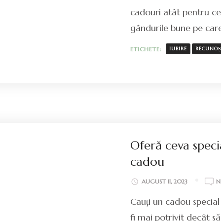
cadouri atât pentru cei 
gândurile bune pe care
ETICHETE:
IUBIRE
RECUNO
Oferă ceva specia
cadou
AUGUST 11, 2023
N
Cauți un cadou special
fi mai potrivit decât să