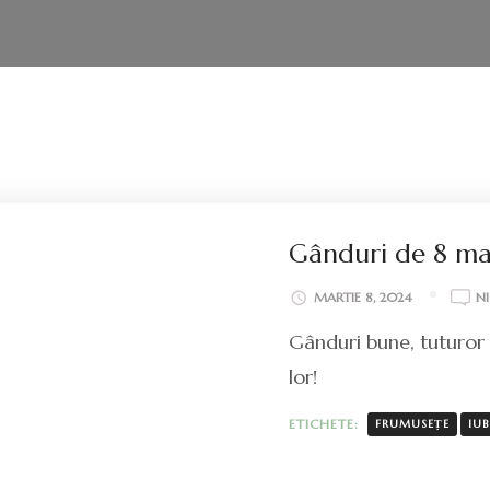
Gânduri de 8 ma
MARTIE 8, 2024
N
Gânduri bune, tuturor f
lor!
ETICHETE:
FRUMUSEȚE
IUB