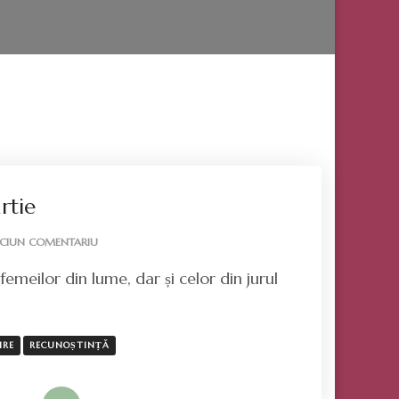
rtie
LA
ICIUN COMENTARIU
GÂNDURI
emeilor din lume, dar și celor din jurul
DE
8
MARTIE
IRE
RECUNOȘTINȚĂ