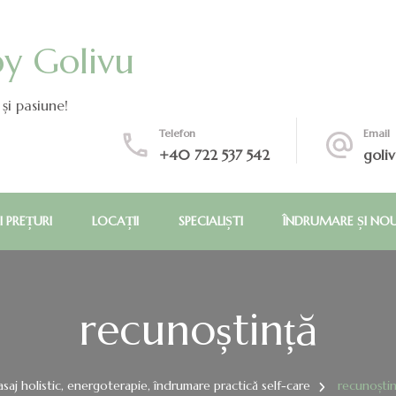
by Golivu
și pasiune!
Telefon
Email
+40 722 537 542
goli
I PREȚURI
LOCAȚII
SPECIALIȘTI
ÎNDRUMARE ȘI NO
recunoștință
saj holistic, energoterapie, îndrumare practică self-care
recunoștin