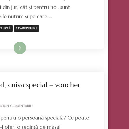
GÂNDURI
din jur, cât și pentru noi, sunt
BUNE
 le nutrim și pe care …
ȘTINȚĂ
STAREDEBINE
Mai mult
l, cuiva special – voucher
LA
ICIUN COMENTARIU
OFERĂ
 pentru o persoană specială? Ce poate
CEVA
SPECIAL,
-i oferi o ședință de masaj,