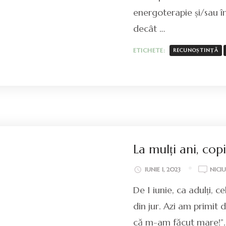
energoterapie și/sau î
decât …
ETICHETE:
RECUNOȘTINȚĂ
La mulți ani, cop
IUNIE 1, 2023
NICI
De 1 iunie, ca adulți,
din jur. Azi am primit 
că m-am făcut mare!”