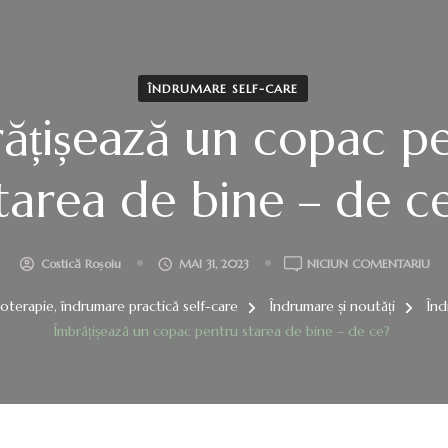
ÎNDRUMARE SELF-CARE
ățișează un copac p
tarea de bine – de c
LA
Costică Roșoiu
MAI 31, 2023
NICIUN COMENTARIU
ÎM
goterapie, îndrumare practică self-care
Îndrumare și noutăți
Înd
UN
CO
Îmbrățișează un copac pentru starea de bine – de ce?
PE
ST
DE
BIN
–