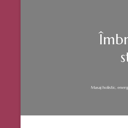
Îmbr
s
Masaj holistic, ener