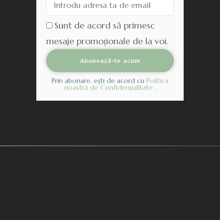
Sunt de acord să primesc
mesaje promoționale de la voi.
Prin abonare, ești de acord cu
Politica
noastră de Confidențialitate
.