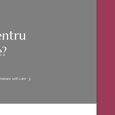
entru
e?
BRĂȚIȘEAZĂ
rumare self-care
PAC
NTRU
AREA
E