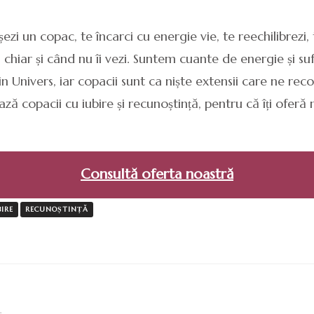
DE
CE?
ezi un copac, te încarci cu energie vie, te reechilibrezi,
ur, chiar și când nu îi vezi. Suntem cuante de energie și su
in Univers, iar copacii sunt ca niște extensii care ne re
ează copacii cu iubire și recunoștință, pentru că îți ofer
Consultă oferta noastră
BIRE
RECUNOȘTINȚĂ
r