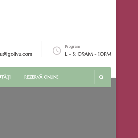
Program
vu@golivu.com
L - S: 09AM - 10PM
UTĂȚI
REZERVĂ ONLINE