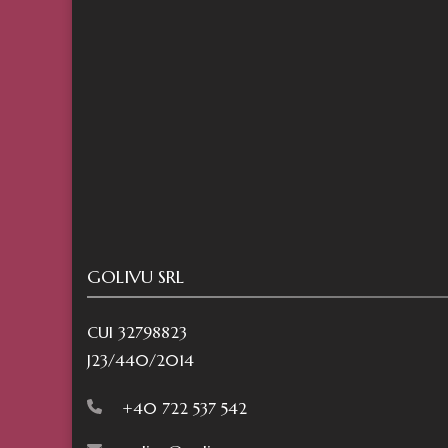
GOLIVU SRL
CUI 32798823
J23/440/2014
+40 722 537 542