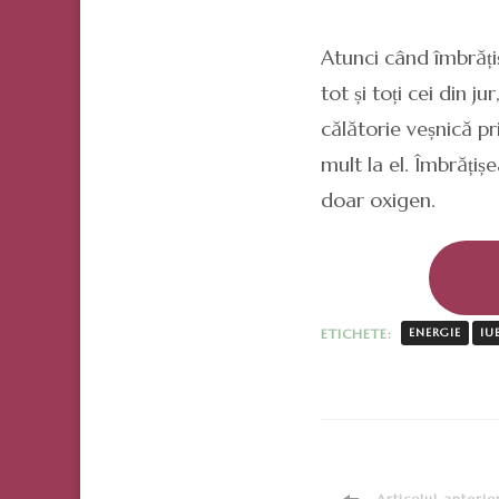
Atunci când îmbrățiș
tot și toți cei din j
călătorie veșnică pr
mult la el. Îmbrățiș
doar oxigen.
ETICHETE:
ENERGIE
IU
Articolul anterio