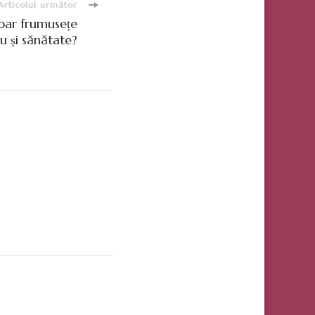
Articolul următor
doar frumusețe
u și sănătate?