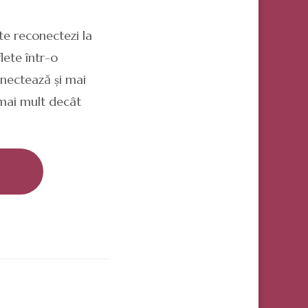
 te reconectezi la
flete într-o
conectează și mai
ă mai mult decât