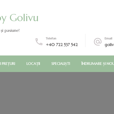
by Golivu
și pasiune!
Telefon
Email
+40 722 537 542
goli
I PREȚURI
LOCAȚII
SPECIALIȘTI
ÎNDRUMARE ȘI NO