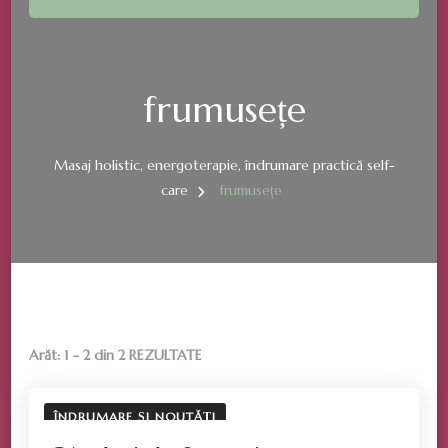
frumusețe
Masaj holistic, energoterapie, îndrumare practică self-
care
frumusețe
Arăt: 1 - 2 din 2 REZULTATE
ÎNDRUMARE ȘI NOUTĂȚI