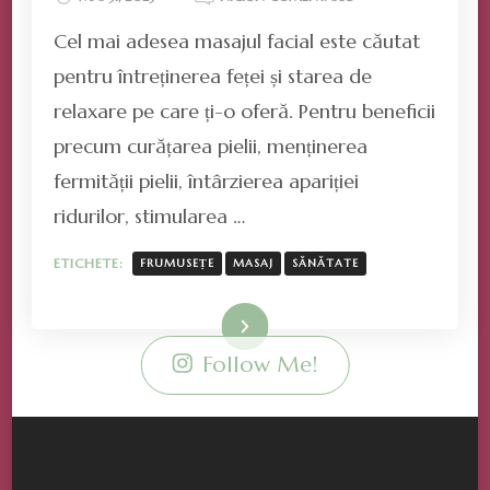
MASAJUL
Cel mai adesea masajul facial este căutat
CAPULUI
ȘI
pentru întreținerea feței și starea de
FEȚEI
relaxare pe care ți-o oferă. Pentru beneficii
–
DOAR
precum curățarea pielii, menținerea
FRUMUSEȚE
fermității pielii, întârzierea apariției
SAU
ȘI
ridurilor, stimularea …
SĂNĂTATE?
ETICHETE:
FRUMUSEȚE
MASAJ
SĂNĂTATE
Mai mult
Follow Me!