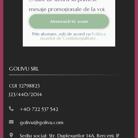
mesaje promoționale de la voi.
Prin abonare, ești de acord cu
Politica
noastră de Confidențialitate
.
GOLIVU SRL
CUI 32798823
J23/440/2014
+40 722 537 542
golivu@golivu.com
Sediu social: Str. Duplexurilor 14A, Berceni, IF