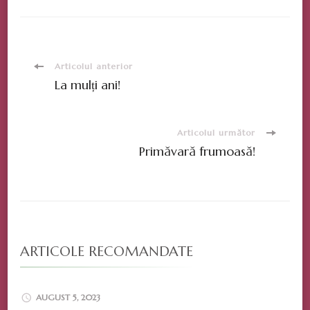
Navigare
Articolul anterior
La mulți ani!
în
articole
Articolul următor
Primăvară frumoasă!
ARTICOLE RECOMANDATE
AUGUST 5, 2023