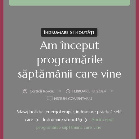
ÎNDRUMARE ȘI NOUTĂȚI
Am început
programările
săptămânii care vine
Costică Roșoiu
FEBRUARIE 18, 2024
LA
NICIUN COMENTARIU
AM
Masaj holistic, energoterapie, îndrumare practică self-
ÎNCEPUT
PROGRAMĂRILE
care
Îndrumare și noutăți
Am început
SĂPTĂMÂNII
programările săptămânii care vine
CARE
VINE