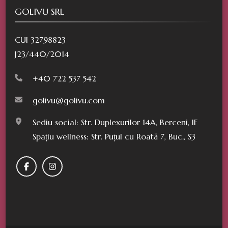
GOLIVU SRL
CUI 32798823
J23/440/2014
+40 722 537 542
golivu@golivu.com
Sediu social: Str. Duplexurilor 14A, Berceni, IF
Spațiu wellness: Str. Puțul cu Roată 7, Buc., S3